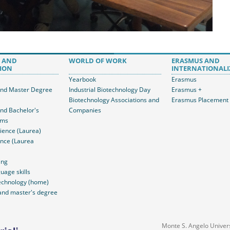
 AND
WORLD OF WORK
ERASMUS AND
ION
INTERNATIONALI
Yearbook
Erasmus
and Master Degree
Industrial Biotechnology Day
Erasmus +
Biotechnology Associations and
Erasmus Placement
and Bachelor's
Companies
ams
ience (Laurea)
nce (Laurea
ing
uage skills
echnology (home)
and master's degree
Monte S. Angelo Universi