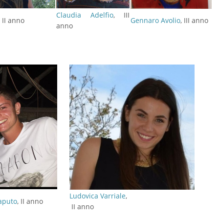
Claudia Adelfio
, III
, II anno
Gennaro Avolio
, III anno
anno
Ludovica Varriale
,
aputo
, II anno
II anno