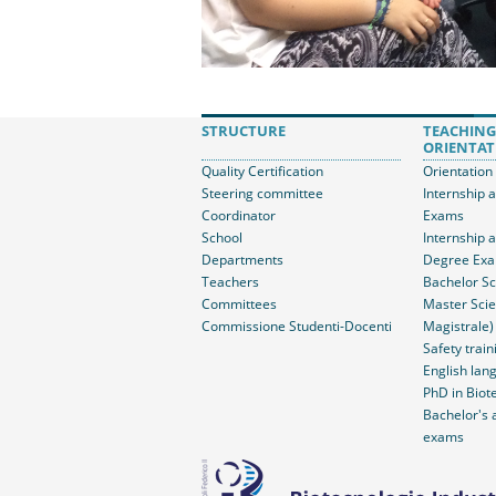
STRUCTURE
TEACHING
ORIENTAT
Quality Certification
Orientation
Steering committee
Internship 
Coordinator
Exams
School
Internship 
Departments
Degree Ex
Teachers
Bachelor Sc
Committees
Master Scie
Commissione Studenti-Docenti
Magistrale)
Safety train
English lang
PhD in Biot
Bachelor's 
exams