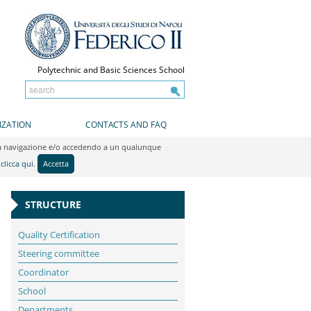
Polytechnic and Basic Sciences School
IZATION
CONTACTS AND FAQ
do la navigazione e/o accedendo a un qualunque
y
clicca qui
.
Accetta
STRUCTURE
Quality Certification
Steering committee
Coordinator
School
Departments