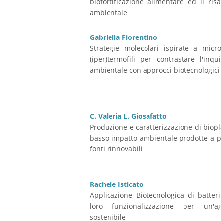
biofortificazione alimentare ed il ri
ambientale
Gabriella Fiorentino
Strategie molecolari ispirate a micr
(iper)termofili per contrastare l'inq
ambientale con approcci biotecnologici
C. Valeria L. Giosafatto
Produzione e caratterizzazione di biopl
basso impatto ambientale prodotte a p
fonti rinnovabili
Rachele Isticato
Applicazione Biotecnologica di batteri 
loro funzionalizzazione per un'agr
sostenibile