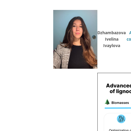
Dzhambazova
Ivelina
co
Ivaylova