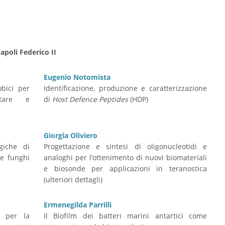
apoli Federico II
Eugenio Notomista
obici per
Identificazione, produzione e caratterizzazione
ntare e
di
Host Defence Peptides
(HDP)
Giorgia Oliviero
ogiche di
Progettazione e sintesi di oligonucleotidi e
 e funghi
analoghi per l’ottenimento di nuovi biomateriali
e biosonde per applicazioni in teranostica
(ulteriori dettagli)
Ermenegilda Parrilli
i per la
Il Biofilm dei batteri marini antartici come