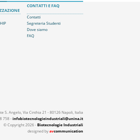
CONTATTI E FAQ
ZZAZIONE
Contatti
HIP
Segreteria Studenti
Dove siamo
FAQ
 S. Angelo, Via Cinthia 21 - 80126 Napoli, Italia
18 758 -
infobiotecnologieindustriali@unina.it
© Copyright 2026 -
Biotecnologie Industriali
designed by
av
communication