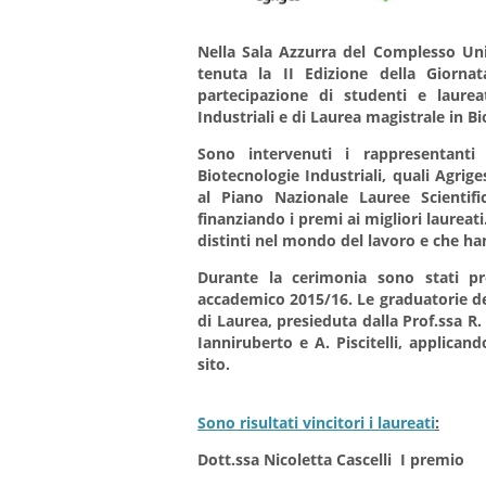
Nella Sala Azzurra del Complesso Uni
tenuta la II Edizione della Giornat
partecipazione di studenti e laurea
Industriali e di Laurea magistrale in Bi
Sono intervenuti i rappresentant
Biotecnologie Industriali, quali Agrig
al Piano Nazionale Lauree Scientifi
finanziando i premi ai migliori laureat
distinti nel mondo del lavoro e che ha
Durante la cerimonia sono stati pre
accademico 2015/16. Le graduatorie d
di Laurea, presieduta dalla Prof.ssa R.
Ianniruberto e A. Piscitelli, applican
sito.
Sono risultati vincitori i laureati
:
Dott.ssa Nicoletta Cascelli I premio