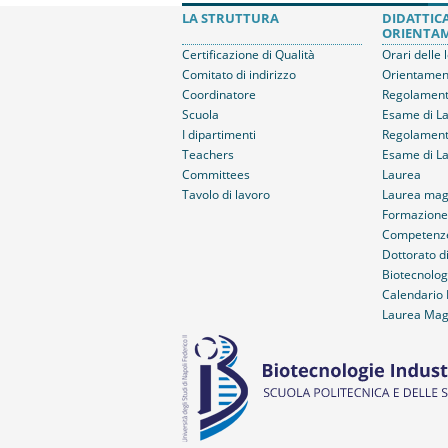
LA STRUTTURA
DIDATTIC
ORIENTA
Certificazione di Qualità
Orari delle 
Comitato di indirizzo
Orientamen
Coordinatore
Regolamento
Scuola
Esame di La
I dipartimenti
Regolamento
Teachers
Esame di L
Committees
Laurea
Tavolo di lavoro
Laurea magi
Formazione 
Competenze
Dottorato di
Biotecnolog
Calendario 
Laurea Magi