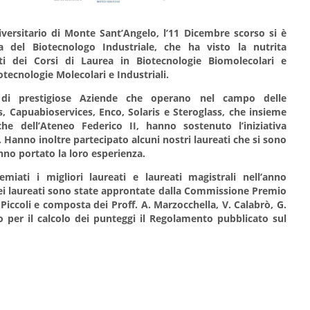
versitario di Monte Sant’Angelo, l’11 Dicembre scorso si è
a del Biotecnologo Industriale, che ha visto la nutrita
ti dei Corsi di Laurea in Biotecnologie Biomolecolari e
otecnologie Molecolari e Industriali.
i di prestigiose Aziende che operano nel campo delle
es, Capuabioservices, Enco, Solaris e Steroglass, che insieme
che dell’Ateneo Federico II, hanno sostenuto l’iniziativa
i. Hanno inoltre partecipato alcuni nostri laureati che si sono
nno portato la loro esperienza.
miati i migliori laureati e laureati magistrali nell’anno
ei laureati sono state approntate dalla Commissione Premio
 Piccoli e composta dei Proff. A. Marzocchella, V. Calabrò, G.
do per il calcolo dei punteggi il Regolamento pubblicato sul