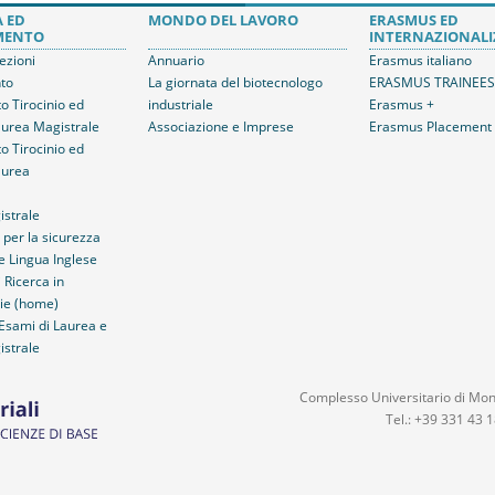
A ED
MONDO DEL LAVORO
ERASMUS ED
MENTO
INTERNAZIONALI
lezioni
Annuario
Erasmus italiano
to
La giornata del biotecnologo
ERASMUS TRAINEES
 Tirocinio ed
industriale
Erasmus +
urea Magistrale
Associazione e Imprese
Erasmus Placement
 Tirocinio ed
aurea
strale
per la sicurezza
 Lingua Inglese
 Ricerca in
ie (home)
Esami di Laurea e
strale
Complesso Universitario di Monte
Tel.: +39 331 43 